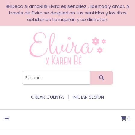
❁|Deco & amoR|❁ Elvira es sencillez , libertad y amor. A
través de Elvira se despiertan tus sentidos y los ritos
cotidianos te inspiran y se disfrutan.
CREAR CUENTA
INICIAR SESIÓN
0