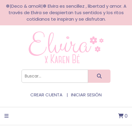
❁|Deco & amoR|❁ Elvira es sencillez , libertad y amor. A
través de Elvira se despiertan tus sentidos y los ritos
cotidianos te inspiran y se disfrutan.
CREAR CUENTA
INICIAR SESIÓN
0