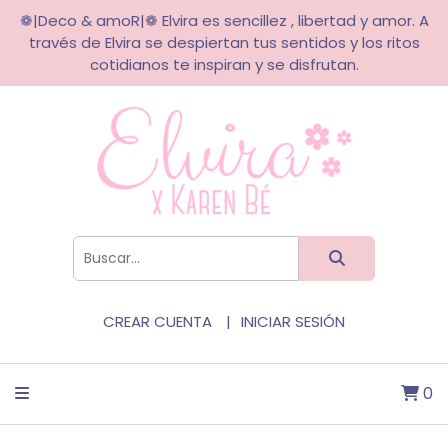
❁|Deco & amoR|❁ Elvira es sencillez , libertad y amor. A
través de Elvira se despiertan tus sentidos y los ritos
cotidianos te inspiran y se disfrutan.
CREAR CUENTA
INICIAR SESIÓN
0