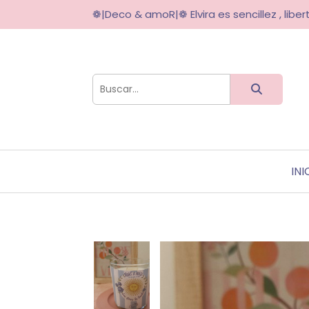
❁|Deco & amoR|❁ Elvira es sencillez , libert
INI