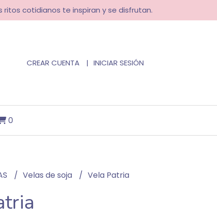
 ritos cotidianos te inspiran y se disfrutan.
CREAR CUENTA
INICIAR SESIÓN
0
AS
Velas de soja
Vela Patria
tria