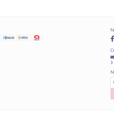
N
C
N