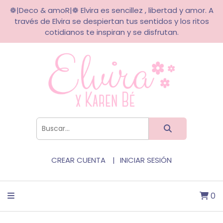
❁|Deco & amoR|❁ Elvira es sencillez , libertad y amor. A
través de Elvira se despiertan tus sentidos y los ritos
cotidianos te inspiran y se disfrutan.
CREAR CUENTA
INICIAR SESIÓN
0