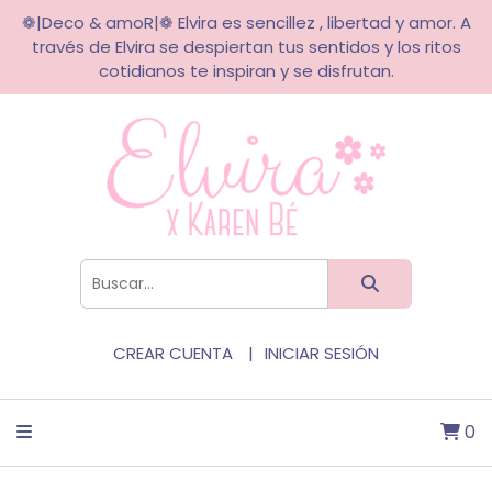
❁|Deco & amoR|❁ Elvira es sencillez , libertad y amor. A
través de Elvira se despiertan tus sentidos y los ritos
cotidianos te inspiran y se disfrutan.
CREAR CUENTA
INICIAR SESIÓN
0