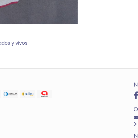
ados y vivos
N
C
N