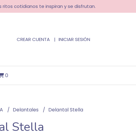
 ritos cotidianos te inspiran y se disfrutan.
CREAR CUENTA
INICIAR SESIÓN
0
NA
Delantales
Delantal Stella
al Stella