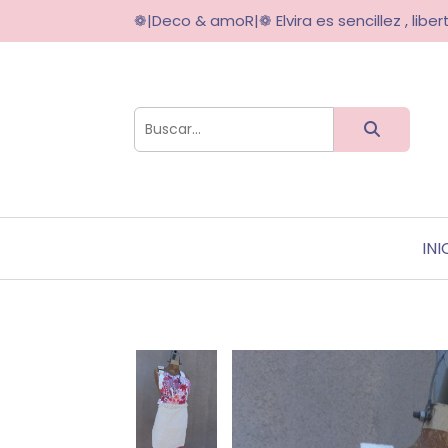
❁|Deco & amoR|❁ Elvira es sencillez , libert
INI