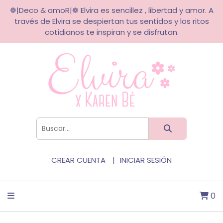
❁|Deco & amoR|❁ Elvira es sencillez , libertad y amor. A
través de Elvira se despiertan tus sentidos y los ritos
cotidianos te inspiran y se disfrutan.
CREAR CUENTA
INICIAR SESIÓN
0