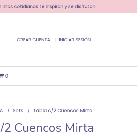
 ritos cotidianos te inspiran y se disfrutan.
CREAR CUENTA
INICIAR SESIÓN
0
NA
Sets
Tabla c/2 Cuencos Mirta
c/2 Cuencos Mirta