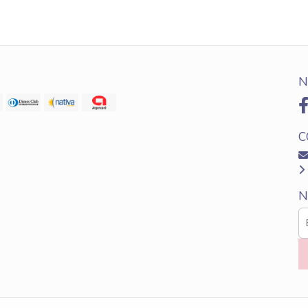
N
C
N