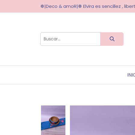
❁|Deco & amoR|❁ Elvira es sencillez , libert
INI