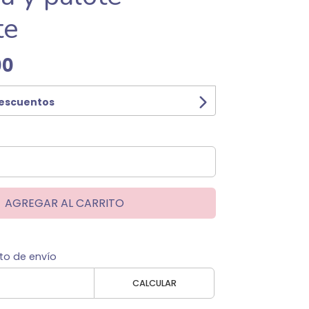
te
00
descuentos
AGREGAR AL CARRITO
to de envío
CALCULAR