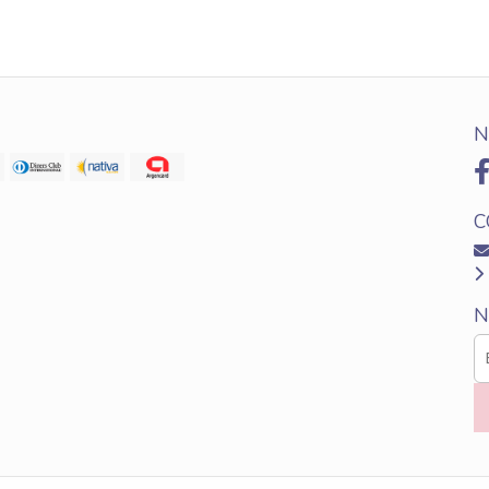
N
C
N