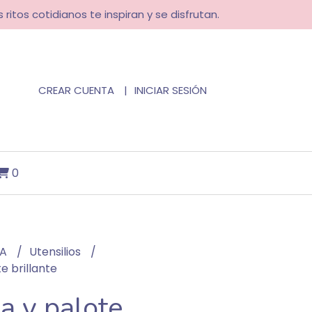
 ritos cotidianos te inspiran y se disfrutan.
CREAR CUENTA
INICIAR SESIÓN
0
NA
Utensilios
e brillante
a y palote