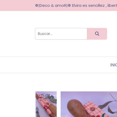
❁|Deco & amoR|❁ Elvira es sencillez , libert
INI