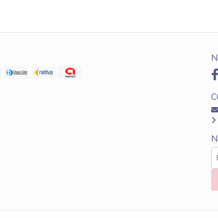
N
C
N