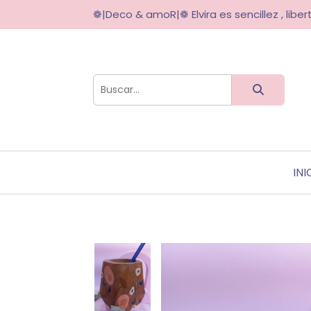
❁|Deco & amoR|❁ Elvira es sencillez , libert
INI