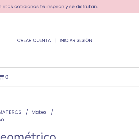
 ritos cotidianos te inspiran y se disfrutan.
CREAR CUENTA
INICIAR SESIÓN
0
MATEROS
Mates
co
eométrico