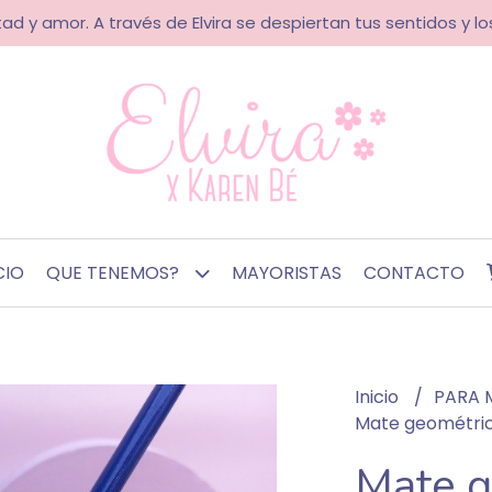
ad y amor. A través de Elvira se despiertan tus sentidos y los
CIO
QUE TENEMOS?
MAYORISTAS
CONTACTO
Inicio
PARA 
Mate geométri
Mate g