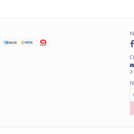
N
C
N