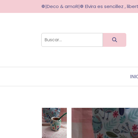
❁|Deco & amoR|❁ Elvira es sencillez , libert
INI