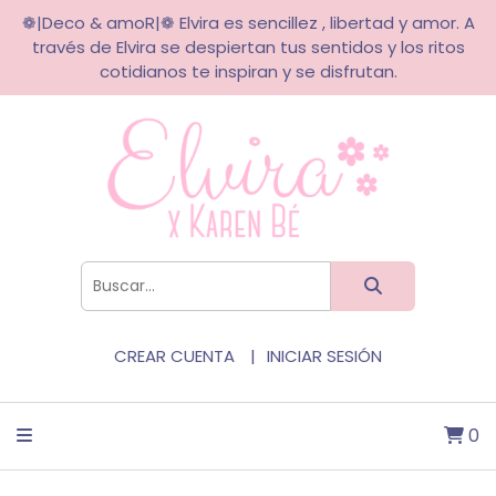
❁|Deco & amoR|❁ Elvira es sencillez , libertad y amor. A
través de Elvira se despiertan tus sentidos y los ritos
cotidianos te inspiran y se disfrutan.
CREAR CUENTA
INICIAR SESIÓN
0